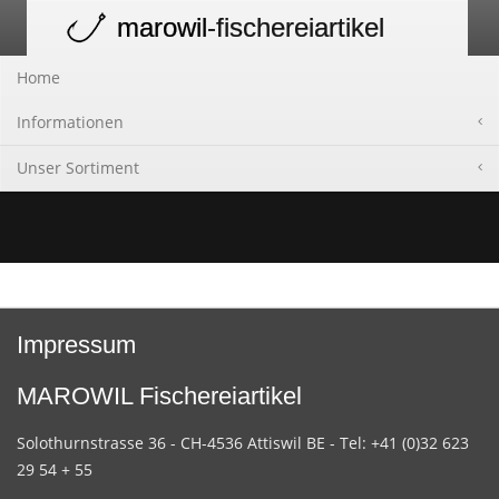
marowil
-fischereiartikel
Toggle
navigation
Home
Informationen
Unser Sortiment
Impressum
MAROWIL Fischereiartikel
Solothurnstrasse 36 - CH-4536 Attiswil BE - Tel: +41 (0)32 623
29 54 + 55