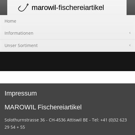
marowil
-fischereiartikel
Toggle
navigation
Home
Informationen
Unser Sortiment
Impressum
MAROWIL Fischereiartikel
Solothurnstrasse 36 - CH-4536 Attiswil BE - Tel: +41 (0)32 623
29 54 + 55