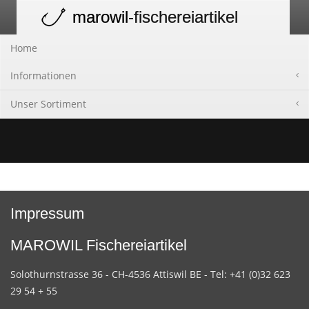
marowil
-fischereiartikel
Toggle
navigation
Home
Informationen
Unser Sortiment
Impressum
MAROWIL Fischereiartikel
Solothurnstrasse 36 - CH-4536 Attiswil BE - Tel: +41 (0)32 623
29 54 + 55