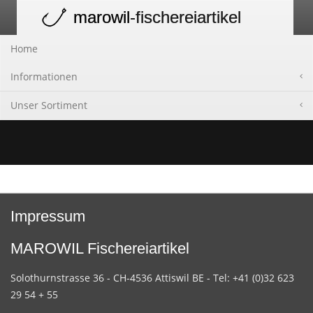
marowil
-fischereiartikel
Toggle
navigation
Home
Informationen
Unser Sortiment
Impressum
MAROWIL Fischereiartikel
Solothurnstrasse 36 - CH-4536 Attiswil BE - Tel: +41 (0)32 623
29 54 + 55