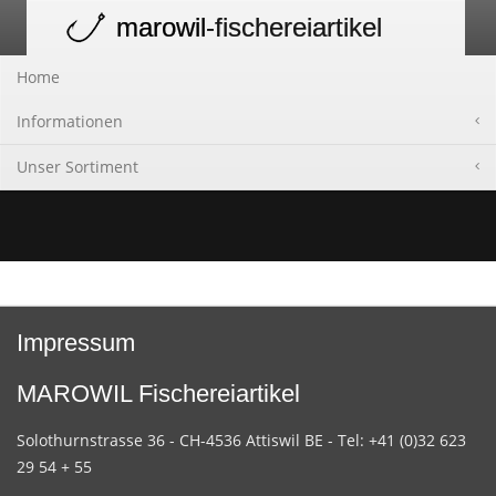
marowil
-fischereiartikel
Toggle
navigation
Home
Informationen
Unser Sortiment
Impressum
MAROWIL Fischereiartikel
Solothurnstrasse 36 - CH-4536 Attiswil BE - Tel: +41 (0)32 623
29 54 + 55