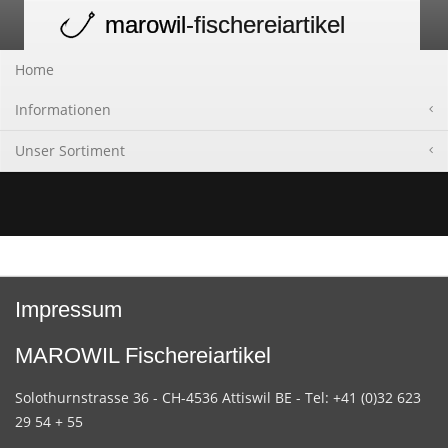
marowil
-fischereiartikel
Toggle
navigation
Home
Informationen
Unser Sortiment
Impressum
MAROWIL Fischereiartikel
Solothurnstrasse 36 - CH-4536 Attiswil BE - Tel: +41 (0)32 623
29 54 + 55