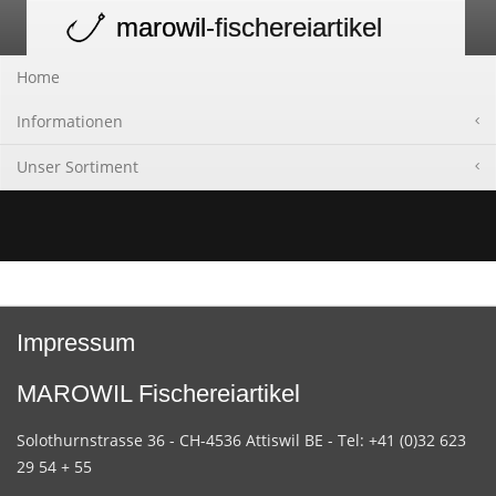
marowil
-fischereiartikel
Toggle
navigation
Home
Informationen
Unser Sortiment
Impressum
MAROWIL Fischereiartikel
Solothurnstrasse 36 - CH-4536 Attiswil BE - Tel: +41 (0)32 623
29 54 + 55