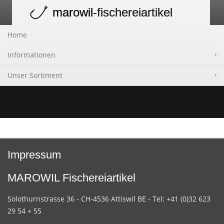
marowil
-fischereiartikel
Toggle
navigation
Home
Informationen
Unser Sortiment
Impressum
MAROWIL Fischereiartikel
Solothurnstrasse 36 - CH-4536 Attiswil BE - Tel: +41 (0)32 623
29 54 + 55