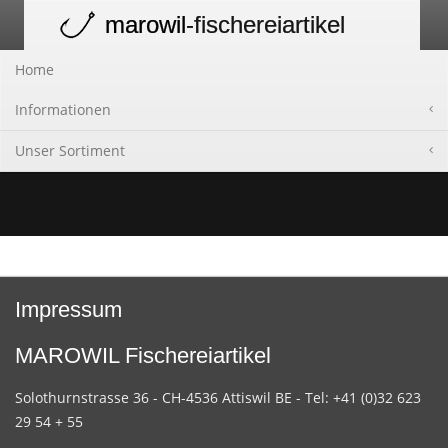
marowil
-fischereiartikel
Toggle
navigation
Home
Informationen
Unser Sortiment
Impressum
MAROWIL Fischereiartikel
Solothurnstrasse 36 - CH-4536 Attiswil BE - Tel: +41 (0)32 623
29 54 + 55