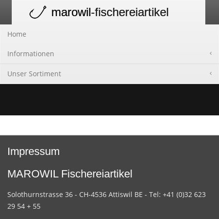
marowil
-fischereiartikel
Toggle
navigation
Home
Informationen
Unser Sortiment
Impressum
MAROWIL Fischereiartikel
Solothurnstrasse 36 - CH-4536 Attiswil BE - Tel: +41 (0)32 623
29 54 + 55