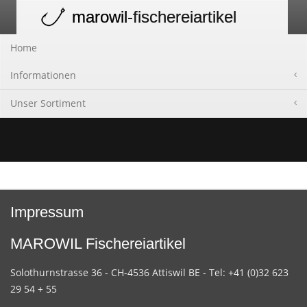
marowil
-fischereiartikel
Toggle
navigation
Home
Informationen
Unser Sortiment
Impressum
MAROWIL Fischereiartikel
Solothurnstrasse 36 - CH-4536 Attiswil BE - Tel: +41 (0)32 623
29 54 + 55