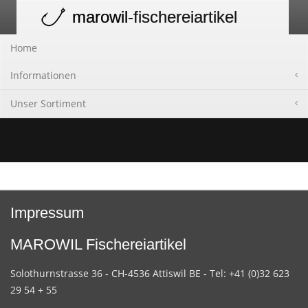
marowil
-fischereiartikel
Toggle
navigation
Home
Informationen
Unser Sortiment
Impressum
MAROWIL Fischereiartikel
Solothurnstrasse 36 - CH-4536 Attiswil BE - Tel: +41 (0)32 623
29 54 + 55