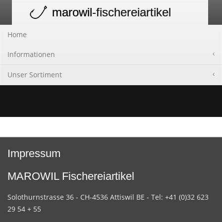
marowil
-fischereiartikel
Toggle
navigation
Home
Informationen
Unser Sortiment
Impressum
MAROWIL Fischereiartikel
Solothurnstrasse 36 - CH-4536 Attiswil BE - Tel: +41 (0)32 623
29 54 + 55