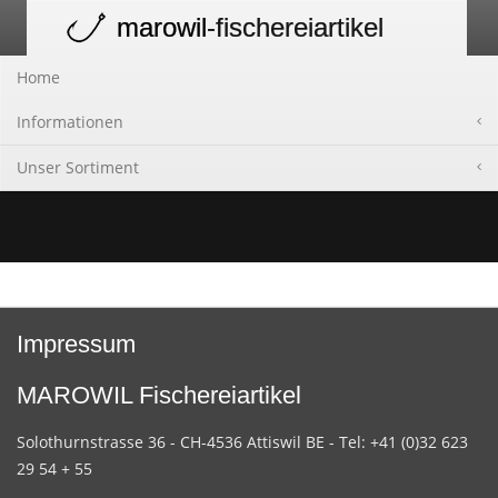
marowil
-fischereiartikel
Toggle
navigation
Home
Informationen
Unser Sortiment
Impressum
MAROWIL Fischereiartikel
Solothurnstrasse 36 - CH-4536 Attiswil BE - Tel: +41 (0)32 623
29 54 + 55