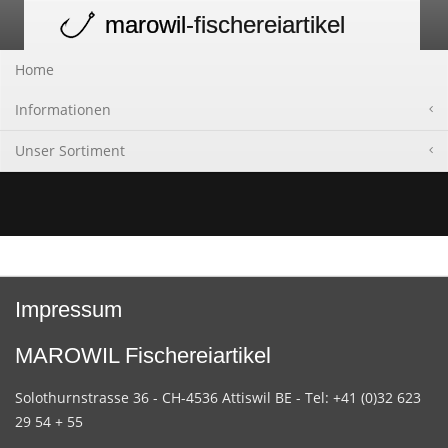
marowil
-fischereiartikel
Toggle
navigation
Home
Informationen
Unser Sortiment
Impressum
MAROWIL Fischereiartikel
Solothurnstrasse 36 - CH-4536 Attiswil BE - Tel: +41 (0)32 623
29 54 + 55