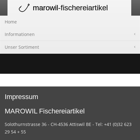
marowil
-fischereiartikel
Toggle
navigation
Home
Informationen
Unser Sortiment
Impressum
MAROWIL Fischereiartikel
Solothurnstrasse 36 - CH-4536 Attiswil BE - Tel: +41 (0)32 623
29 54 + 55