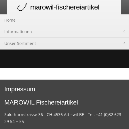
marowil
-fischereiartikel
Toggle
navigation
Home
Informationen
Unser Sortiment
Impressum
MAROWIL Fischereiartikel
Solothurnstrasse 36 - CH-4536 Attiswil BE - Tel: +41 (0)32 623
29 54 + 55