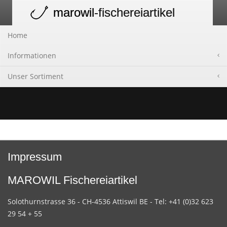
marowil
-fischereiartikel
Toggle
navigation
Home
Informationen
Unser Sortiment
Impressum
MAROWIL Fischereiartikel
Solothurnstrasse 36 - CH-4536 Attiswil BE - Tel: +41 (0)32 623
29 54 + 55