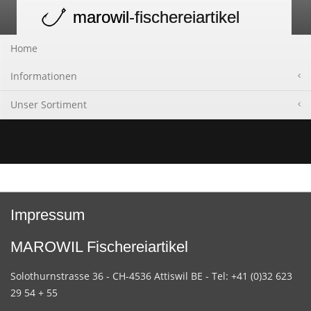
marowil
-fischereiartikel
Toggle
navigation
Home
Informationen
Unser Sortiment
Impressum
MAROWIL Fischereiartikel
Solothurnstrasse 36 - CH-4536 Attiswil BE - Tel: +41 (0)32 623
29 54 + 55