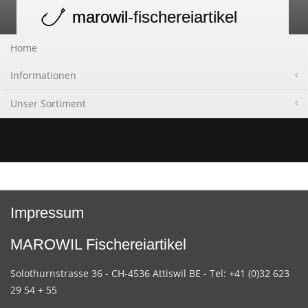
marowil
-fischereiartikel
Toggle
navigation
Home
Informationen
Unser Sortiment
Impressum
MAROWIL Fischereiartikel
Solothurnstrasse 36 - CH-4536 Attiswil BE - Tel: +41 (0)32 623
29 54 + 55