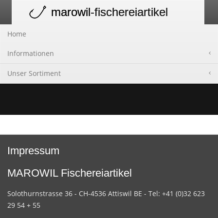
marowil
-fischereiartikel
Toggle
navigation
Home
Informationen
Unser Sortiment
Impressum
MAROWIL Fischereiartikel
Solothurnstrasse 36 - CH-4536 Attiswil BE - Tel: +41 (0)32 623
29 54 + 55