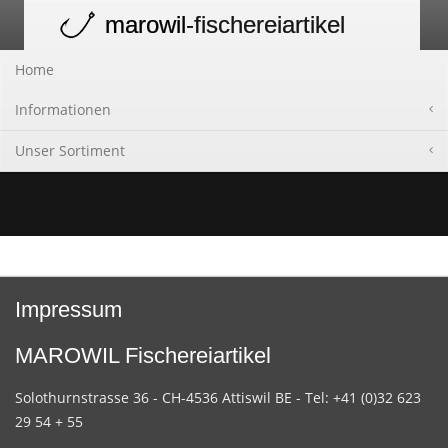
marowil
-fischereiartikel
Toggle
navigation
Home
Informationen
Unser Sortiment
Impressum
MAROWIL Fischereiartikel
Solothurnstrasse 36 - CH-4536 Attiswil BE - Tel: +41 (0)32 623
29 54 + 55