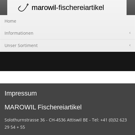
marowil
-fischereiartikel
Toggle
navigation
Home
Informationen
Unser Sortiment
Impressum
MAROWIL Fischereiartikel
Solothurnstrasse 36 - CH-4536 Attiswil BE - Tel: +41 (0)32 623
29 54 + 55