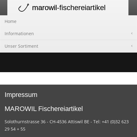
marowil
-fischereiartikel
Toggle
navigation
Home
Informationen
Unser Sortiment
Impressum
MAROWIL Fischereiartikel
Solothurnstrasse 36 - CH-4536 Attiswil BE - Tel: +41 (0)32 623
29 54 + 55