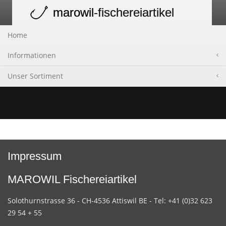
marowil
-fischereiartikel
Toggle
navigation
Home
Informationen
Unser Sortiment
Impressum
MAROWIL Fischereiartikel
Solothurnstrasse 36 - CH-4536 Attiswil BE - Tel: +41 (0)32 623
29 54 + 55