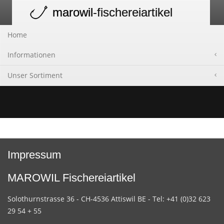
marowil
-fischereiartikel
Toggle
navigation
Home
Informationen
Unser Sortiment
Impressum
MAROWIL Fischereiartikel
Solothurnstrasse 36 - CH-4536 Attiswil BE - Tel: +41 (0)32 623
29 54 + 55