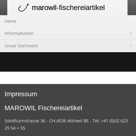
marowil
-fischereiartikel
Toggle
navigation
Home
Informationen
Unser Sortiment
Impressum
MAROWIL Fischereiartikel
Solothurnstrasse 36 - CH-4536 Attiswil BE - Tel: +41 (0)32 623
29 54 + 55