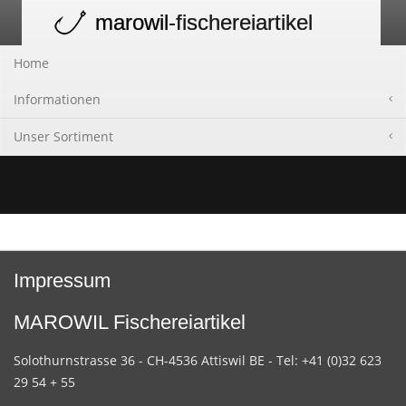
marowil
-fischereiartikel
Toggle
navigation
Home
Informationen
Unser Sortiment
Impressum
MAROWIL Fischereiartikel
Solothurnstrasse 36 - CH-4536 Attiswil BE - Tel: +41 (0)32 623
29 54 + 55