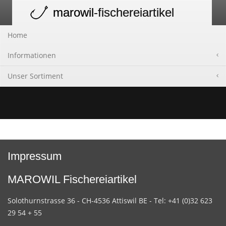
marowil
-fischereiartikel
Toggle
navigation
Home
Informationen
Unser Sortiment
Impressum
MAROWIL Fischereiartikel
Solothurnstrasse 36 - CH-4536 Attiswil BE - Tel: +41 (0)32 623
29 54 + 55