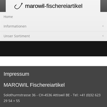
marowil
-fischereiartikel
Toggle
navigation
Home
Informationen
Unser Sortiment
Impressum
MAROWIL Fischereiartikel
Solothurnstrasse 36 - CH-4536 Attiswil BE - Tel: +41 (0)32 623
29 54 + 55