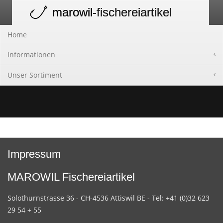
marowil
-fischereiartikel
Toggle
navigation
Home
Informationen
Unser Sortiment
Impressum
MAROWIL Fischereiartikel
Solothurnstrasse 36 - CH-4536 Attiswil BE - Tel: +41 (0)32 623
29 54 + 55