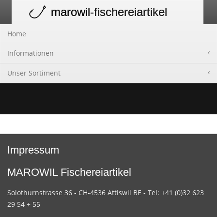
marowil
-fischereiartikel
Toggle
navigation
Home
Informationen
Unser Sortiment
Impressum
MAROWIL Fischereiartikel
Solothurnstrasse 36 - CH-4536 Attiswil BE - Tel: +41 (0)32 623
29 54 + 55