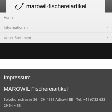
marowil
-fischereiartikel
Toggle
navigation
Home
Informationen
Unser Sortiment
Impressum
MAROWIL Fischereiartikel
Solothurnstrasse 36 - CH-4536 Attiswil BE - Tel: +41 (0)32 623
29 54 + 55