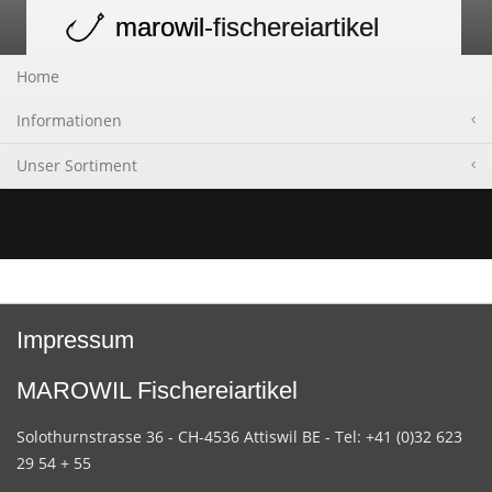
marowil
-fischereiartikel
Toggle
navigation
Home
Informationen
Unser Sortiment
Impressum
MAROWIL Fischereiartikel
Solothurnstrasse 36 - CH-4536 Attiswil BE - Tel: +41 (0)32 623
29 54 + 55