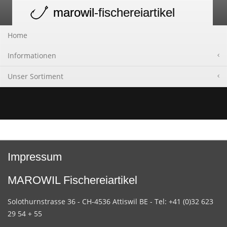
marowil
-fischereiartikel
Toggle
navigation
Home
Informationen
Unser Sortiment
Impressum
MAROWIL Fischereiartikel
Solothurnstrasse 36 - CH-4536 Attiswil BE - Tel: +41 (0)32 623
29 54 + 55