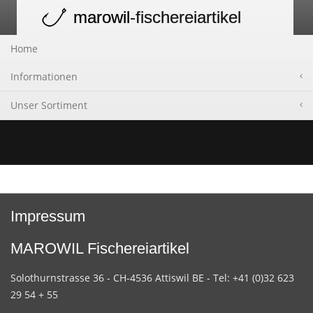
marowil
-fischereiartikel
Toggle
navigation
Home
Informationen
Unser Sortiment
Impressum
MAROWIL Fischereiartikel
Solothurnstrasse 36 - CH-4536 Attiswil BE - Tel: +41 (0)32 623
29 54 + 55