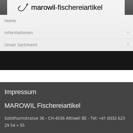
marowil
-fischereiartikel
Toggle
navigation
Home
Informationen
Unser Sortiment
Impressum
MAROWIL Fischereiartikel
Solothurnstrasse 36 - CH-4536 Attiswil BE - Tel: +41 (0)32 623
29 54 + 55