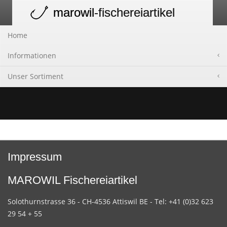
marowil
-fischereiartikel
Toggle
navigation
Home
Informationen
Unser Sortiment
Impressum
MAROWIL Fischereiartikel
Solothurnstrasse 36 - CH-4536 Attiswil BE - Tel: +41 (0)32 623
29 54 + 55