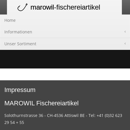
marowil
-fischereiartikel
Toggle
navigation
Home
Informationen
Unser Sortiment
Impressum
MAROWIL Fischereiartikel
Solothurnstrasse 36 - CH-4536 Attiswil BE - Tel: +41 (0)32 623
29 54 + 55