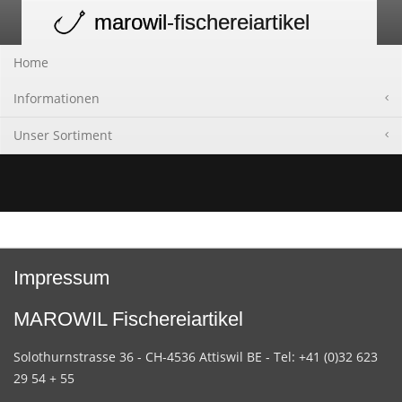
marowil
-fischereiartikel
Toggle
navigation
Home
Informationen
Unser Sortiment
Impressum
MAROWIL Fischereiartikel
Solothurnstrasse 36 - CH-4536 Attiswil BE - Tel: +41 (0)32 623
29 54 + 55