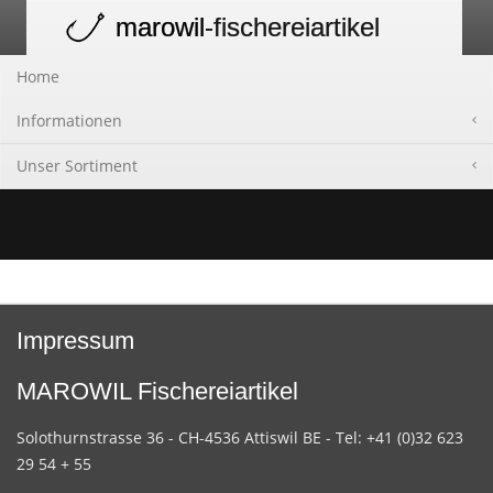
marowil
-fischereiartikel
Toggle
navigation
Home
Informationen
Unser Sortiment
Impressum
MAROWIL Fischereiartikel
Solothurnstrasse 36 - CH-4536 Attiswil BE - Tel: +41 (0)32 623
29 54 + 55