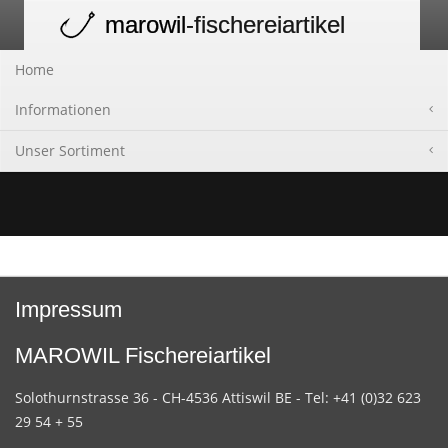
marowil
-fischereiartikel
Toggle
navigation
Home
Informationen
Unser Sortiment
Impressum
MAROWIL Fischereiartikel
Solothurnstrasse 36 - CH-4536 Attiswil BE - Tel: +41 (0)32 623
29 54 + 55