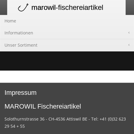
marowil
-fischereiartikel
Toggle
navigation
Home
Informationen
Unser Sortiment
Impressum
MAROWIL Fischereiartikel
Solothurnstrasse 36 - CH-4536 Attiswil BE - Tel: +41 (0)32 623
29 54 + 55