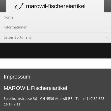
marowil
-fischereiartikel
Toggle
navigation
Home
Informationen
Unser Sortiment
Impressum
MAROWIL Fischereiartikel
Solothurnstrasse 36 - CH-4536 Attiswil BE - Tel: +41 (0)32 623
29 54 + 55