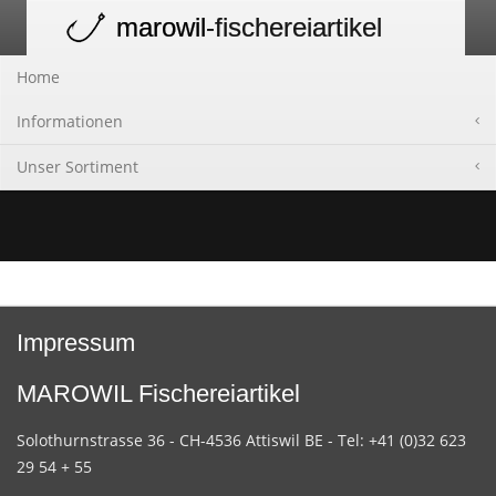
marowil
-fischereiartikel
Toggle
navigation
Home
Informationen
Unser Sortiment
Impressum
MAROWIL Fischereiartikel
Solothurnstrasse 36 - CH-4536 Attiswil BE - Tel: +41 (0)32 623
29 54 + 55