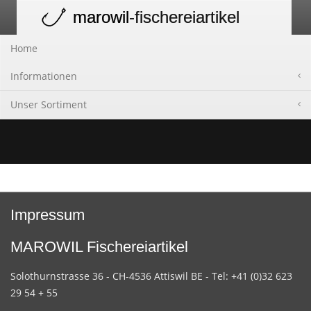
marowil
-fischereiartikel
Toggle
navigation
Home
Informationen
Unser Sortiment
Impressum
MAROWIL Fischereiartikel
Solothurnstrasse 36 - CH-4536 Attiswil BE - Tel: +41 (0)32 623
29 54 + 55