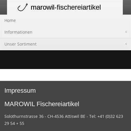
marowil
-fischereiartikel
Toggle
navigation
Home
Informationen
Unser Sortiment
Impressum
MAROWIL Fischereiartikel
Solothurnstrasse 36 - CH-4536 Attiswil BE - Tel: +41 (0)32 623
29 54 + 55