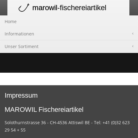
marowil
-fischereiartikel
Toggle
navigation
Home
Informationen
Unser Sortiment
Impressum
MAROWIL Fischereiartikel
Solothurnstrasse 36 - CH-4536 Attiswil BE - Tel: +41 (0)32 623
29 54 + 55