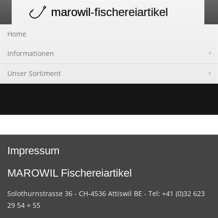
marowil
-fischereiartikel
Toggle
navigation
Home
Informationen
Unser Sortiment
Impressum
MAROWIL Fischereiartikel
Solothurnstrasse 36 - CH-4536 Attiswil BE - Tel: +41 (0)32 623
29 54 + 55