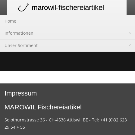
marowil
-fischereiartikel
Toggle
navigation
Home
Informationen
Unser Sortiment
Impressum
MAROWIL Fischereiartikel
Solothurnstrasse 36 - CH-4536 Attiswil BE - Tel: +41 (0)32 623
29 54 + 55